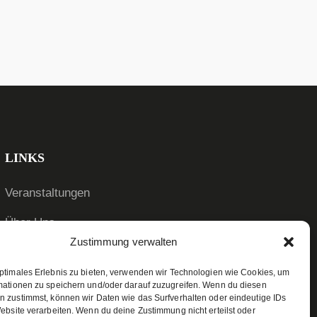
LINKS
Veranstaltungen
Über Uns
Zustimmung verwalten
News
optimales Erlebnis zu bieten, verwenden wir Technologien wie Cookies, um
WSB-Liga
mationen zu speichern und/oder darauf zuzugreifen. Wenn du diesen
n zustimmst, können wir Daten wie das Surfverhalten oder eindeutige IDs
Kontakt
ebsite verarbeiten. Wenn du deine Zustimmung nicht erteilst oder