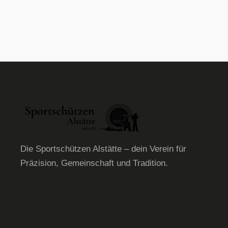
B
5
mit
e
2
w
von
e
5
rt
e
t
m
it
1
v
o
n
5
Die Sportschützen Alstätte – dein Verein für
Präzision, Gemeinschaft und Tradition.