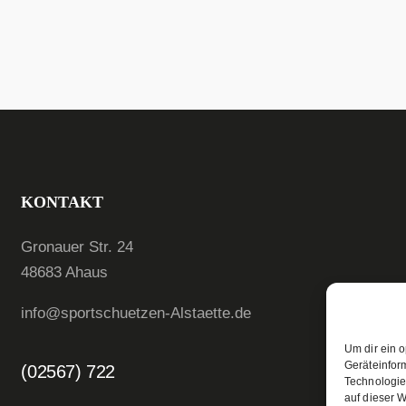
KONTAKT
Gronauer Str. 24
48683 Ahaus
info@sportschuetzen-Alstaette.de
Um dir ein 
Geräteinfor
(02567) 722
Technologie
auf dieser W