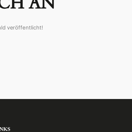
CH AN
ld veröffentlicht!
INKS