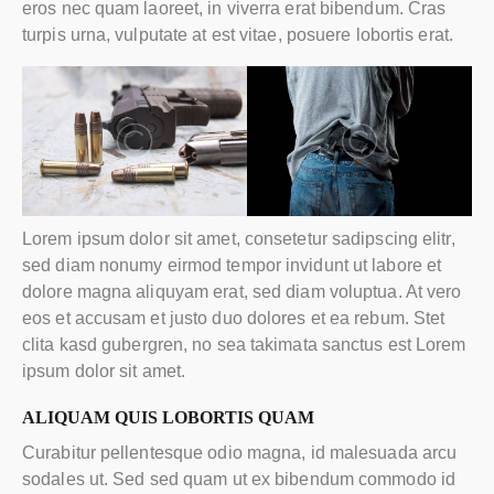
eros nec quam laoreet, in viverra erat bibendum. Cras
turpis urna, vulputate at est vitae, posuere lobortis erat.
Lorem ipsum dolor sit amet, consetetur sadipscing elitr,
sed diam nonumy eirmod tempor invidunt ut labore et
dolore magna aliquyam erat, sed diam voluptua. At vero
eos et accusam et justo duo dolores et ea rebum. Stet
clita kasd gubergren, no sea takimata sanctus est Lorem
ipsum dolor sit amet.
ALIQUAM QUIS LOBORTIS QUAM
Curabitur pellentesque odio magna, id malesuada arcu
sodales ut. Sed sed quam ut ex bibendum commodo id