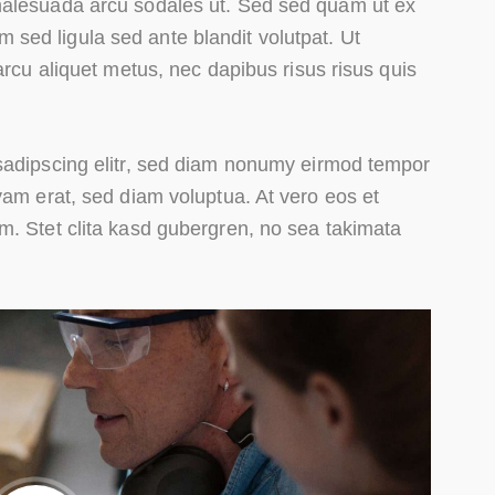
malesuada arcu sodales ut. Sed sed quam ut ex
ed ligula sed ante blandit volutpat. Ut
arcu aliquet metus, nec dapibus risus risus quis
sadipscing elitr, sed diam nonumy eirmod tempor
yam erat, sed diam voluptua. At vero eos et
m. Stet clita kasd gubergren, no sea takimata