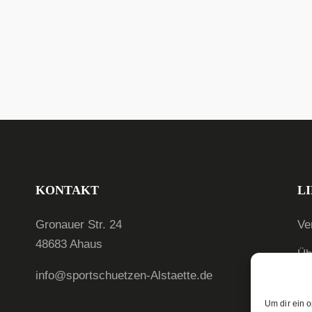
KONTAKT
L
Gronauer Str. 24
Ve
48683 Ahaus
Üb
info@sportschuetzen-Alstaette.de
N
Um dir ein 