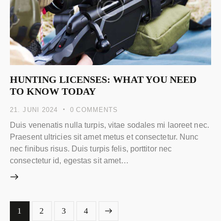
HUNTING LICENSES: WHAT YOU NEED
TO KNOW TODAY
21. JUNI 2024
0
COMMENTS
Duis venenatis nulla turpis, vitae sodales mi laoreet nec.
Praesent ultricies sit amet metus et consectetur. Nunc
nec finibus risus. Duis turpis felis, porttitor nec
consectetur id, egestas sit amet…
1
2
>
3
4