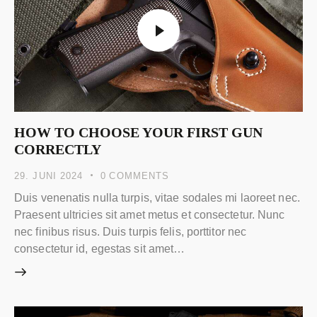
HOW TO CHOOSE YOUR FIRST GUN
CORRECTLY
29. JUNI 2024
0
COMMENTS
Duis venenatis nulla turpis, vitae sodales mi laoreet nec.
Praesent ultricies sit amet metus et consectetur. Nunc
nec finibus risus. Duis turpis felis, porttitor nec
consectetur id, egestas sit amet…