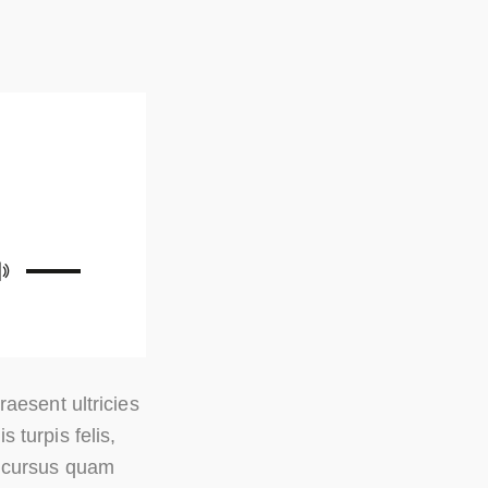
Pfeiltasten
Hoch/Runter
benutzen,
um
die
raesent ultricies
Lautstärke
 turpis felis,
zu
n cursus quam
regeln.