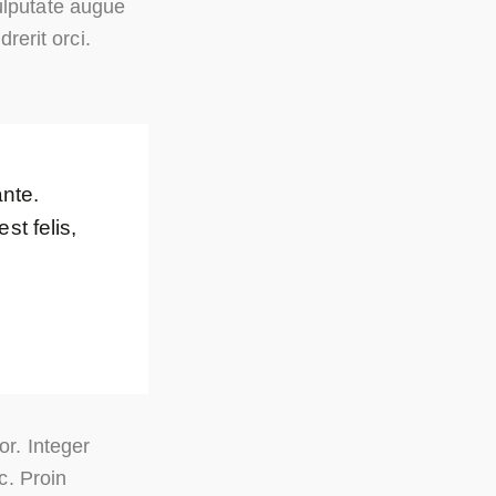
ulputate augue
rerit orci.
ante.
st felis,
or. Integer
c. Proin