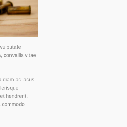
vulputate
 convallis vitae
a diam ac lacus
elerisque
et hendrerit.
cus commodo