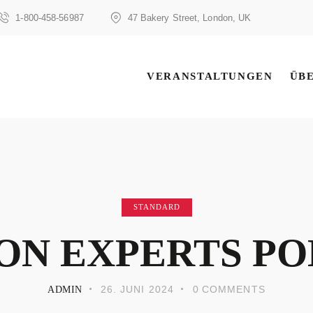
1-800-458-56987
47 Bakery Street, London, UK
VERANSTALTUNGEN
ÜB
VERANSTALTUNGEN
ÜB
STANDARD
ON EXPERTS PO
26. JUNI 2024
0
COMMENTS
ADMIN