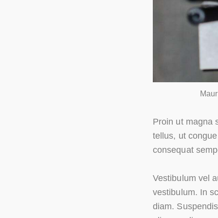
Mauri
Proin ut magna s
tellus, ut congue
consequat sempe
Vestibulum vel a
vestibulum. In s
diam. Suspendiss