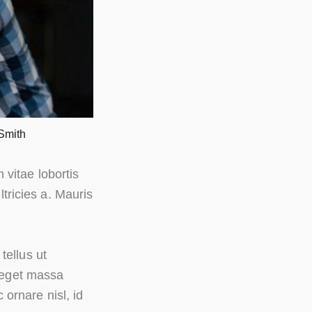
Smith
 vitae lobortis
ltricies a. Mauris
tellus ut
n eget massa
ornare nisl, id