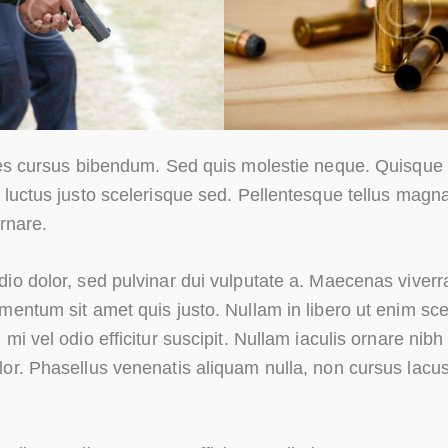
ies cursus bibendum. Sed quis molestie neque. Quisque 
 luctus justo scelerisque sed. Pellentesque tellus magna,
ornare.
io dolor, sed pulvinar dui vulputate a. Maecenas viverr
mentum sit amet quis justo. Nullam in libero ut enim sc
mi vel odio efficitur suscipit. Nullam iaculis ornare nibh 
lor. Phasellus venenatis aliquam nulla, non cursus la