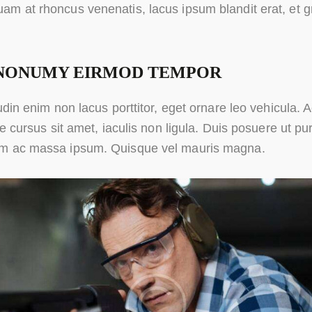
m at rhoncus venenatis, lacus ipsum blandit erat, et gr
 NONUMY EIRMOD TEMPOR
udin enim non lacus porttitor, eget ornare leo vehicula. 
ae cursus sit amet, iaculis non ligula. Duis posuere ut pu
m ac massa ipsum. Quisque vel mauris magna.