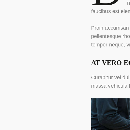
n
faucibus est elem
Proin accumsan v
pellentesque rho
tempor neque, v
AT VERO E
Curabitur vel dui
massa vehicula 