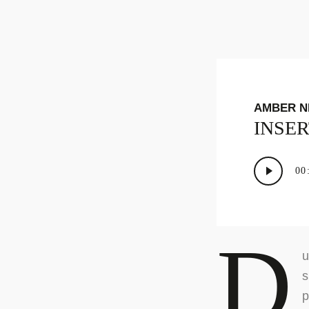
AMBER N
INSER
Audio-
00
Player
D
u
s
p