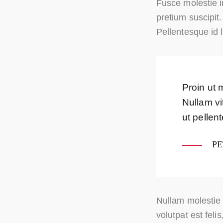
Fusce molestie i
pretium suscipit.
Pellentesque id l
Proin ut 
Nullam vit
ut pellen
PE
Nullam molestie b
volutpat est feli