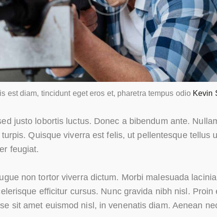
s est diam, tincidunt eget eros et, pharetra tempus odio
Kevin 
ed justo lobortis luctus. Donec a bibendum ante. Nullam
 turpis. Quisque viverra est felis, ut pellentesque tellus u
r feugiat.
ugue non tortor viverra dictum. Morbi malesuada lacinia 
celerisque efficitur cursus. Nunc gravida nibh nisl. Proi
e sit amet euismod nisl, in venenatis diam. Aenean nec 