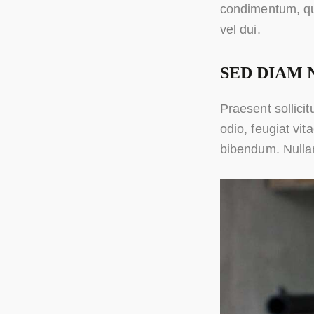
condimentum, qua
vel dui.
SED DIAM
Praesent sollicit
odio, feugiat vit
bibendum. Nulla