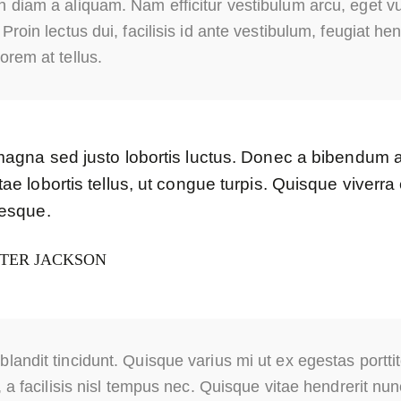
n diam a aliquam. Nam efficitur vestibulum arcu, eget v
 Proin lectus dui, facilisis id ante vestibulum, feugiat hend
orem at tellus.
magna sed justo lobortis luctus. Donec a bibendum 
ae lobortis tellus, ut congue turpis. Quisque viverra e
tesque.
TER JACKSON
landit tincidunt. Quisque varius mi ut ex egestas porttit
s, a facilisis nisl tempus nec. Quisque vitae hendrerit nun