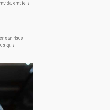
avida erat felis
Aenean risus
rus quis