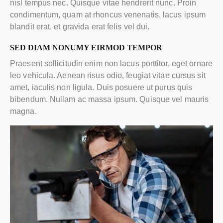
nisl tempus nec. Quisque vitae hendrerit nunc. Proin
condimentum, quam at rhoncus venenatis, lacus ipsum
blandit erat, et gravida erat felis vel dui.
SED DIAM NONUMY EIRMOD TEMPOR
Praesent sollicitudin enim non lacus porttitor, eget ornare
leo vehicula. Aenean risus odio, feugiat vitae cursus sit
amet, iaculis non ligula. Duis posuere ut purus quis
bibendum. Nullam ac massa ipsum. Quisque vel mauris
magna.